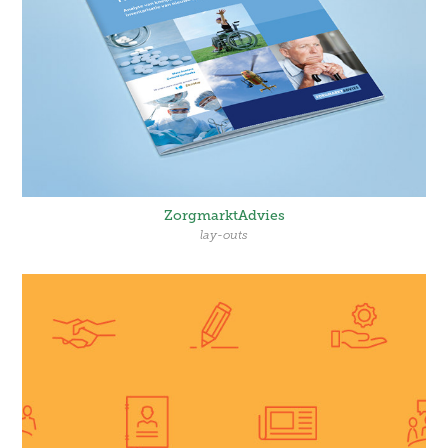
ZorgmarktAdvies
lay-outs