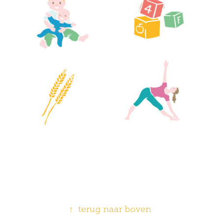
↑
terug naar boven